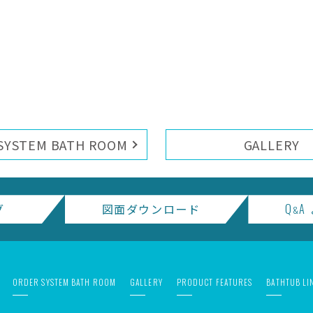
SYSTEM BATH ROOM
GALLERY
グ
図面ダウンロード
Q
A
&
ORDER SYSTEM BATH ROOM
GALLERY
PRODUCT FEATURES
BATHTUB LI