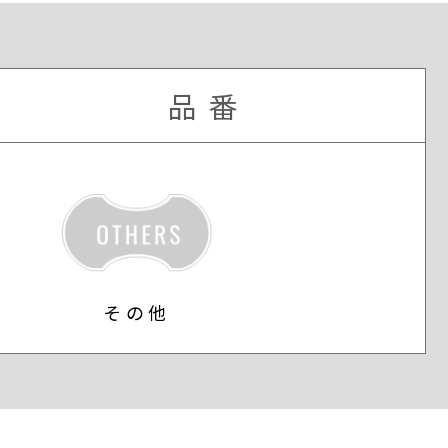
品番
その他