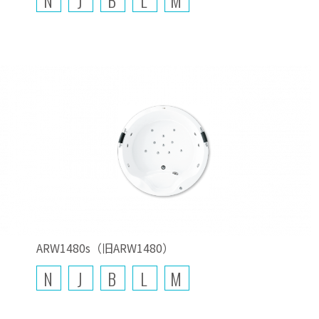
ARW1480s（旧ARW1480）
N
J
B
L
M