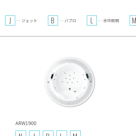
J
B
L
… ジェット
… バブロ
… 水中照明
ARW1900
N
J
B
L
M