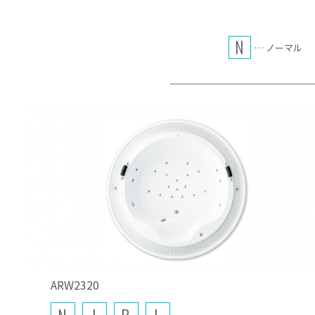
N
… ノーマル
ARW2320
N
J
B
L