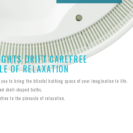
UGHTS DRIFT CAREFREE
LE OF RELAXATION
 you to bring the blissful bathing space of your imagination to life.
ted shell-shaped baths,
efree to the pinnacle of relaxation.