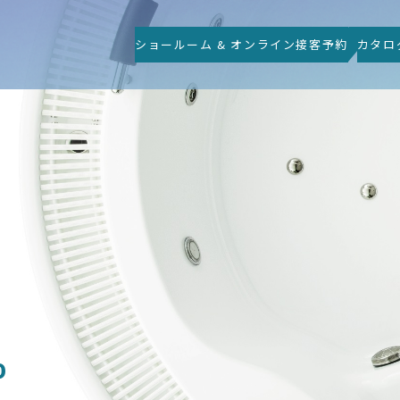
ショールーム & オンライン接客予約
カタロ
P