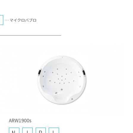
M
… マイクロバブロ
ARW1900s
N
J
B
L