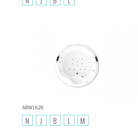
ARW1620
N
J
B
L
M