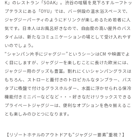
K」のレストラン「SOAK」。渋⾕の喧騒を⾒下ろすルーフトッ
プテラスにある「OYU」では、バー併設の温⽔浴スペースで、
ジャグジーパーティのようにドリンクが楽しめるため若者に⼈
気です。⽇本⼈はお⾵呂好きなので、⾃由度の⾼い屋外のバス
タイムは、新たなコミュニケーションの場として受け⼊れやす
いのでしょう。
“シャンパン⽚⼿にジャグジー”というシーンはCM や映画でよ
く⽬にしますが、ジャグジーを楽しむことに⻑けた欧⽶には、
ジャクジー⽤のグッズも豊富。割れにくいシャンパングラスは
もちろん、ストローと蓋付きのトロピカルなタンブラー、バス
タブに吸盤で付けるグラスホルダー、⽔⾯に浮かせられる保冷
機能付きミニバーなどなど・・・好きなだけリラックスできる
プライベートジャグジーは、便利なオプションを⾊々揃えるこ
とも楽しみのひとつになります。
【リゾートホテルのアウトドアも“ジャグジー要素”重視？】