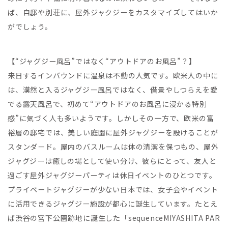
ば、⾃邸や別荘に、屋外ジャクジーをカスタマイズしてはいか
がでしょう。
【“ジャグジー⾵呂”ではなく“アウトドアのお⾵呂”？】
来⽇するインバウンドに温泉は不動の⼈気です。欧⽶⼈の中に
は、漠然と⼊るジャグジー⾵呂ではなく、借景やしつらえを愛
でる露天⾵呂で、初めて“アウトドアのお⾵呂に浸かる特別
感”に気づく⼈も多いようです。しかしその⼀⽅で、欧⽶の富
裕層の邸宅では、美しい庭園に屋外ジャグジーを設けることが
スタンダード。屋内のバスルームは体の清潔を保つもの、屋外
ジャグジーは癒しの場として使い分け、彼らにとって、友⼈と
過ごす屋外ジャグジーパーティは休⽇イベントのひとつです。
プライベートジャグジーが少ない⽇本では、⼥⼦会やイベント
に活⽤できるジャグジー施設が都⼼に誕⽣しています。たとえ
ば渋⾕の宮下公園跡地に誕⽣した「sequenceMIYASHITA PAR