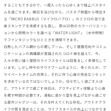
することもできるので、一度入ったら心ゆくまで極上バスタイ
ムを過ごせます。朝日を浴びながら、バスタブ側面から噴出す
る「MICRO BABBLO（マイクロバブロ）」のミクロの泡で全
身スキンケアを体感するも良し、夜は10色のカラーバリエーシ
ョンから照明カラーを選べる「WATER LIGHT」（水中照明）
でファンタジックなひとときを満喫できます。
白熱したバブル期からの癒しブーム、そして健康志向やコミュ
ニケーションの再構築が意識されたコロナ禍を越えて、今、
人々が思い描く理想のライフスタイルは目覚ましく多様化して
います。しかし昨今のサウナブームのように、多くの人が、プ
ライベートタイムの充実と、それに伴う心身の完全なリセット
を求めているのではないでしょうか。日々忙しく過ごす人ほ
ど、アウトドアで過ごす休日は、アクティビティ体験より心身
を癒す時間が必要です。湯船に浸かり空を見上げながら過ごせ
る屋外ジャグジーは、それを叶えてくれる存在。アウトドアラ
イフの質を高めることは、ライフスタイルの向上につながりま