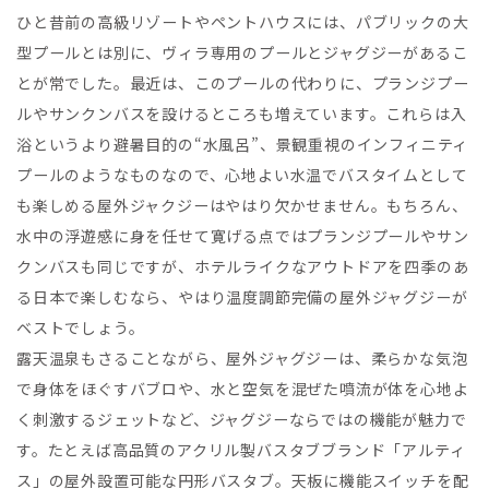
ひと昔前の高級リゾートやペントハウスには、パブリックの大
型プールとは別に、ヴィラ専用のプールとジャグジーがあるこ
とが常でした。最近は、このプールの代わりに、プランジプー
ルやサンクンバスを設けるところも増えています。これらは入
浴というより避暑目的の“水風呂”、景観重視のインフィニティ
プールのようなものなので、心地よい水温でバスタイムとして
も楽しめる屋外ジャクジーはやはり欠かせません。もちろん、
水中の浮遊感に身を任せて寛げる点ではプランジプールやサン
クンバスも同じですが、ホテルライクなアウトドアを四季のあ
る日本で楽しむなら、やはり温度調節完備の屋外ジャグジーが
ベストでしょう。
露天温泉もさることながら、屋外ジャグジーは、柔らかな気泡
で身体をほぐすバブロや、水と空気を混ぜた噴流が体を心地よ
く刺激するジェットなど、ジャグジーならではの機能が魅力で
す。たとえば高品質のアクリル製バスタブブランド「アルティ
ス」の屋外設置可能な円形バスタブ。天板に機能スイッチを配