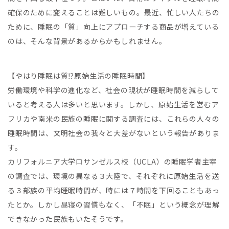
確保のために変えることは難しいもの。最近、忙しい人たちの
ために、睡眠の「質」向上にアプローチする商品が増えている
のは、そんな背景があるからかもしれません。
【やはり睡眠は質⁉原始生活の睡眠時間】
労働環境や科学の進化など、社会の現状が睡眠時間を減らして
いると考える人は多いと思います。しかし、原始生活を営むア
フリカや南米の民族の睡眠に関する調査には、これらの人々の
睡眠時間は、文明社会の我々と大差がないという報告がありま
す。
カリフォルニア大学ロサンゼルス校（UCLA）の睡眠学者主宰
の調査では、環境の異なる３大陸で、それぞれに原始生活を送
る３部族の平均睡眠時間が、時には７時間を下回ることもあっ
たとか。しかし昼寝の習慣もなく、「不眠」という概念が理解
できなかった民族もいたそうです。