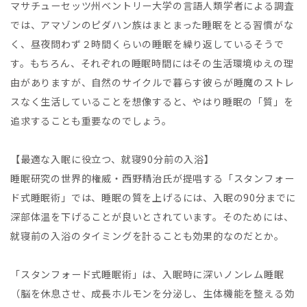
マサチューセッツ州ベントリー大学の言語人類学者による調査
では、アマゾンのピダハン族はまとまった睡眠をとる習慣がな
く、昼夜問わず２時間くらいの睡眠を繰り返しているそうで
す。もちろん、それぞれの睡眠時間にはその生活環境ゆえの理
由がありますが、自然のサイクルで暮らす彼らが睡魔のストレ
スなく生活していることを想像すると、やはり睡眠の「質」を
追求することも重要なのでしょう。
【最適な入眠に役立つ、就寝90分前の入浴】
睡眠研究の世界的権威・西野精治氏が提唱する「スタンフォー
ド式睡眠術」では、睡眠の質を上げるには、入眠の90分までに
深部体温を下げることが良いとされています。そのためには、
就寝前の入浴のタイミングを計ることも効果的なのだとか。
「スタンフォード式睡眠術」は、入眠時に深いノンレム睡眠
（脳を休息させ、成長ホルモンを分泌し、生体機能を整える効