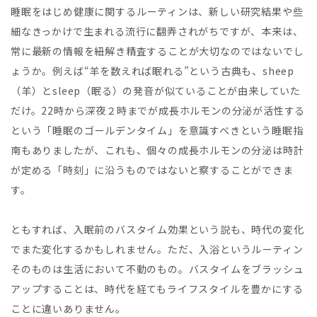
睡眠をはじめ健康に関するルーティンは、新しい研究結果や些
細なきっかけで生まれる流行に翻弄されがちですが、本来は、
常に最新の情報を紐解き精査することが大切なのではないでし
ょうか。例えば“羊を数えれば眠れる”という古典も、sheep
（羊）とsleep（眠る）の発音が似ていることが由来していた
だけ。22時から深夜２時までが成長ホルモンの分泌が活性する
という「睡眠のゴールデンタイム」を意識すべきという睡眠指
南もありましたが、これも、個々の成長ホルモンの分泌は時計
が定める「時刻」に沿うものではないと察することができま
す。
ともすれば、入眠前のバスタイム効果という説も、時代の変化
でまた変化するかもしれません。ただ、入浴というルーティン
そのものは生活において不動のもの。バスタイムをブラッシュ
アップすることは、時代を経てもライフスタイルを豊かにする
ことに違いありません。